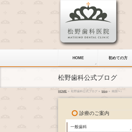
HOME
初めての方
松野歯科公式ブログ
HOME
»
松野歯科公式ブログ
»
blog
»
南国〜♪
診療のご案内
一般歯科