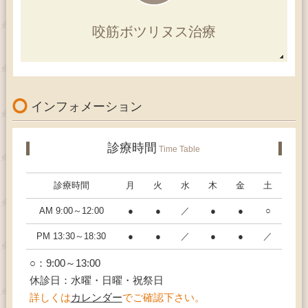
咬筋ボツリヌス
治療
インフォメーション
診療時間
Time Table
診療時間
月
火
水
木
金
土
AM 9:00～12:00
●
●
／
●
●
○
PM 13:30～18:30
●
●
／
●
●
／
○：9:00～13:00
休診日：水曜・日曜・祝祭日
詳しくは
カレンダー
でご確認下さい。