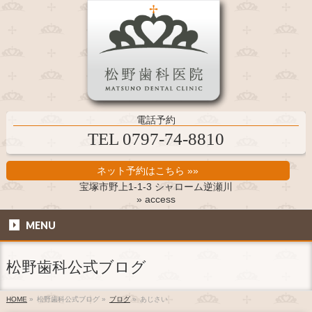
電話予約
TEL 0797-74-8810
ネット予約はこちら »»
宝塚市野上1-1-3 シャローム逆瀬川
» access
MENU
松野歯科公式ブログ
HOME
»
松野歯科公式ブログ
»
ブログ
»
あじさい