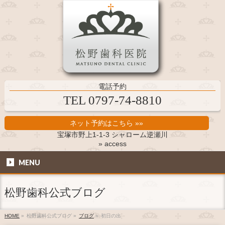
電話予約
TEL 0797-74-8810
ネット予約はこちら »»
宝塚市野上1-1-3 シャローム逆瀬川
» access
MENU
松野歯科公式ブログ
HOME
»
松野歯科公式ブログ
»
ブログ
»
初日の出