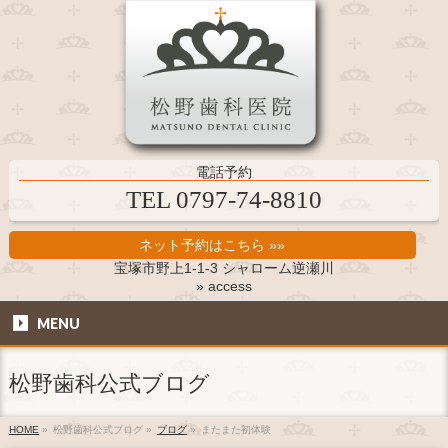
電話予約
TEL 0797-74-8810
ネット予約はこちら »»
宝塚市野上1-1-3 シャローム逆瀬川
» access
MENU
松野歯科公式ブログ
HOME
»
松野歯科公式ブログ
»
ブログ
»
またまた初体験