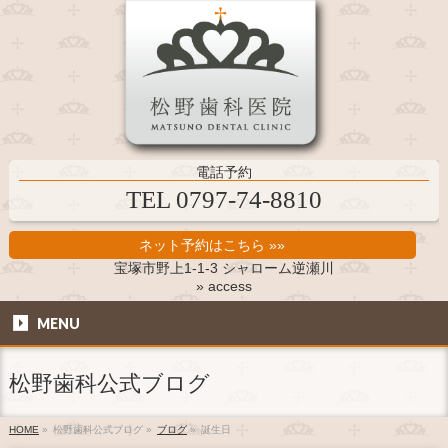
電話予約
TEL 0797-74-8810
ネット予約はこちら »»
宝塚市野上1-1-3 シャローム逆瀬川
» access
MENU
松野歯科公式ブログ
HOME
»
松野歯科公式ブログ
»
ブログ
»
誕生日