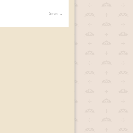
Xmas
→