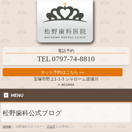
電話予約
TEL 0797-74-8810
ネット予約はこちら »»
宝塚市野上1-1-3 シャローム逆瀬川
» access
MENU
松野歯科公式ブログ
HOME
»
松野歯科公式ブログ
»
ブログ
»
仕事後に…