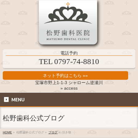
電話予約
TEL 0797-74-8810
ネット予約はこちら »»
宝塚市野上1-1-3 シャローム逆瀬川
» access
MENU
松野歯科公式ブログ
HOME
»
松野歯科公式ブログ
»
ブログ
»
頂き物